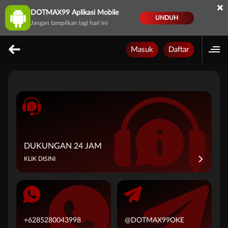
×
DOTMAX99 Aplikasi Mobile
UNDUH
Jangan tampilkan lagi hari ini
Masuk
Daftar
DUKUNGAN 24 JAM
KLIK DISINI
+6285280043998
@DOTMAX99OKE